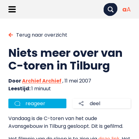
a
A
Terug naar overzicht
Niets meer over van
C-toren in Tilburg
Door
Archief Archief
, 11 mei 2007
Leestijd:
1 minuut
reageer
deel
Vandaag is de C-toren van het oude
Avansgebouw in Tilburg gesloopt. Dit is gefilmd.
Het filmpje van de sloop is te zien via
deze link
. Het