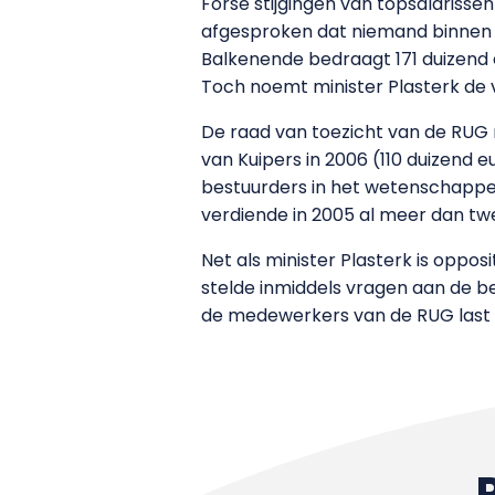
Forse stijgingen van topsalarissen
afgesproken dat niemand binnen 
Balkenende bedraagt 171 duizend e
Toch noemt minister Plasterk de v
De raad van toezicht van de RUG m
van Kuipers in 2006 (110 duizend e
bestuurders in het wetenschappeli
verdiende in 2005 al meer dan twe
Net als minister Plasterk is opposi
stelde inmiddels vragen aan de bew
de medewerkers van de RUG last