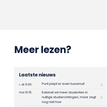
Meer lezen?
Laatste nieuws
Punt piept er even tussenuit
di 11:00
ma 10:15
Kabinet wil meer studenten in
nuttige studierichtingen, maar zegt
nog niet hoe