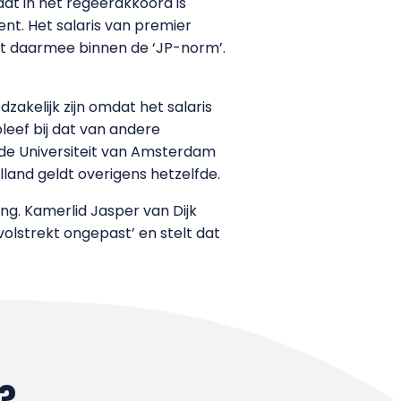
dat in het regeerakkoord is
t. Het salaris van premier
ijft daarmee binnen de ‘JP-norm’.
akelijk zijn omdat het salaris
bleef bij dat van andere
n de Universiteit van Amsterdam
land geldt overigens hetzelfde.
ing. Kamerlid Jasper van Dijk
volstrekt ongepast’ en stelt dat
?