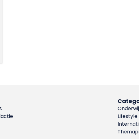
Catego
s
Onderwij
dactie
Lifestyle
Internat
Themapa