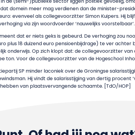
 in de (semi-)publieke sector liggen politiek gevoelig, om
dat domein meer mag verdienen dan de minister-presiden
uro: evenveel als collegevoorzitter Simon Kuipers. Hij bl
erhoging via zijn woordvoerder ‘nauwelijks voorstelbaar’.
eent dat er niets geks is gebeurd. De verhoging zou noodz
uro plus 18 duizend euro pensioenbijdrage) te ver achter 
jk onderwijs. Op zich klopt dat: de collegevoorzitter va
e ton. Voor de collegevoorzitter van de Hogeschool Inhol
tiepartij SP minder laconiek over de Groningse salarisstijg
indsman. Hij vindt de salarisstijging van dertig procent ‘
 hebben van plaatsvervangende schaamte. [TdO/HOP]
Punt. Of had jij nog wat