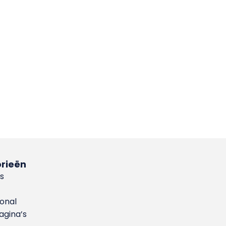
rieën
s
ional
gina’s