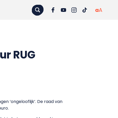
a
A
uur RUG
ngen ‘ongelooflijk’. De raad van
euro.