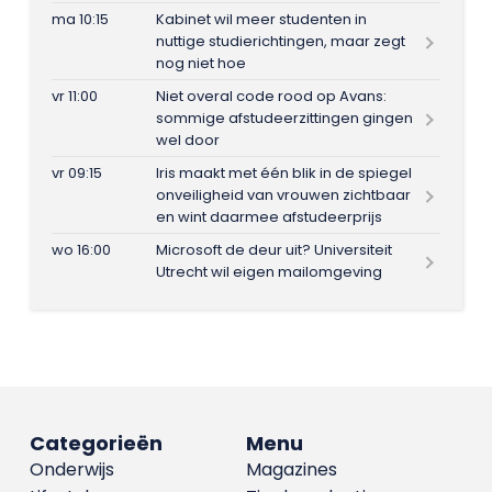
ma 10:15
Kabinet wil meer studenten in
nuttige studierichtingen, maar zegt
nog niet hoe
vr 11:00
Niet overal code rood op Avans:
sommige afstudeerzittingen gingen
wel door
vr 09:15
Iris maakt met één blik in de spiegel
onveiligheid van vrouwen zichtbaar
en wint daarmee afstudeerprijs
wo 16:00
Microsoft de deur uit? Universiteit
Utrecht wil eigen mailomgeving
Categorieën
Menu
Onderwijs
Magazines