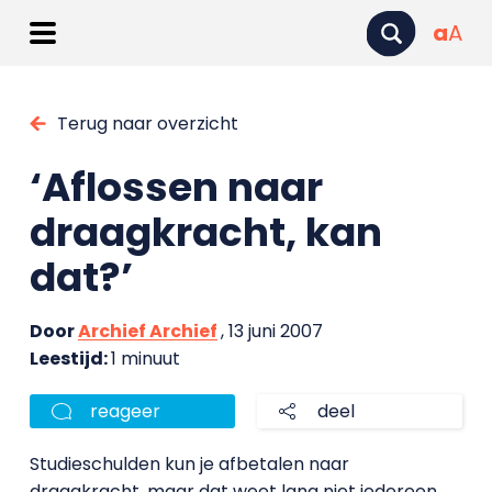
a
A
Terug naar overzicht
‘Aflossen naar
draagkracht, kan
dat?’
Door
Archief Archief
, 13 juni 2007
Leestijd:
1 minuut
reageer
deel
Studieschulden kun je afbetalen naar
draagkracht, maar dat weet lang niet iedereen.