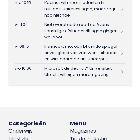
ma 10:15
Kabinet wil meer studenten in
nuttige studierichtingen, maar zegt
nog niet hoe
vr 11:00
Niet overal code rood op Avans:
sommige afstudeerzittingen gingen
wel door
vr 09:15
Iris maakt met één blik in de spiegel
onveiligheid van vrouwen zichtbaar
en wint daarmee afstudeerprijs
wo 16:00
Microsoft de deur uit? Universiteit
Utrecht wil eigen mailomgeving
Categorieën
Menu
Onderwijs
Magazines
Lifestyle
Tip de redactie