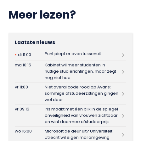
Meer lezen?
Laatste nieuws
Punt piept er even tussenuit
di 11:00
ma 10:15
Kabinet wil meer studenten in
nuttige studierichtingen, maar zegt
nog niet hoe
vr 11:00
Niet overal code rood op Avans:
sommige afstudeerzittingen gingen
wel door
vr 09:15
Iris maakt met één blik in de spiegel
onveiligheid van vrouwen zichtbaar
en wint daarmee afstudeerprijs
wo 16:00
Microsoft de deur uit? Universiteit
Utrecht wil eigen mailomgeving