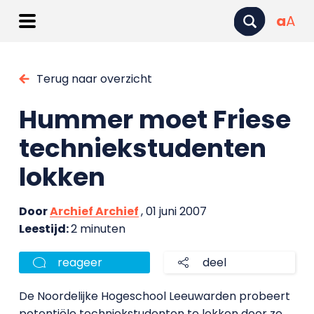
a
A
Terug naar overzicht
Hummer moet Friese
techniekstudenten
lokken
Door
Archief Archief
, 01 juni 2007
Leestijd:
2 minuten
reageer
deel
De Noordelijke Hogeschool Leeuwarden probeert
potentiële techniekstudenten te lokken door ze