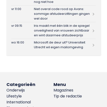
nog niet hoe
vr 11:00
Niet overal code rood op Avans:
sommige afstudeerzittingen gingen
wel door
vr 09:15
Iris maakt met één blik in de spiegel
onveiligheid van vrouwen zichtbaar
en wint daarmee afstudeerprijs
wo 16:00
Microsoft de deur uit? Universiteit
Utrecht wil eigen mailomgeving
Categorieën
Menu
Onderwijs
Magazines
Lifestyle
Tip de redactie
International