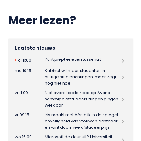
Meer lezen?
Laatste nieuws
Punt piept er even tussenuit
di 11:00
ma 10:15
Kabinet wil meer studenten in
nuttige studierichtingen, maar zegt
nog niet hoe
vr 11:00
Niet overal code rood op Avans:
sommige afstudeerzittingen gingen
wel door
vr 09:15
Iris maakt met één blik in de spiegel
onveiligheid van vrouwen zichtbaar
en wint daarmee afstudeerprijs
wo 16:00
Microsoft de deur uit? Universiteit