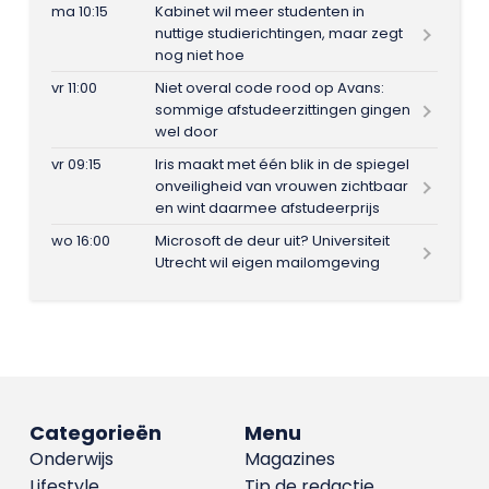
ma 10:15
Kabinet wil meer studenten in
nuttige studierichtingen, maar zegt
nog niet hoe
vr 11:00
Niet overal code rood op Avans:
sommige afstudeerzittingen gingen
wel door
vr 09:15
Iris maakt met één blik in de spiegel
onveiligheid van vrouwen zichtbaar
en wint daarmee afstudeerprijs
wo 16:00
Microsoft de deur uit? Universiteit
Utrecht wil eigen mailomgeving
Categorieën
Menu
Onderwijs
Magazines
Lifestyle
Tip de redactie