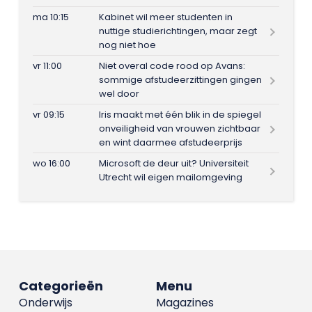
ma 10:15
Kabinet wil meer studenten in
nuttige studierichtingen, maar zegt
nog niet hoe
vr 11:00
Niet overal code rood op Avans:
sommige afstudeerzittingen gingen
wel door
vr 09:15
Iris maakt met één blik in de spiegel
onveiligheid van vrouwen zichtbaar
en wint daarmee afstudeerprijs
wo 16:00
Microsoft de deur uit? Universiteit
Utrecht wil eigen mailomgeving
Categorieën
Menu
Onderwijs
Magazines