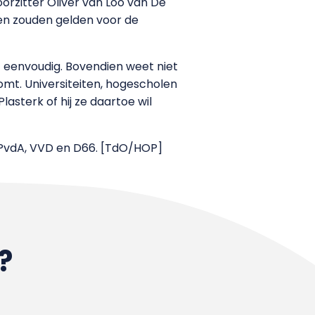
oorzitter Oliver van Loo van De
ken zouden gelden voor de
et eenvoudig. Bovendien weet niet
omt. Universiteiten, hogescholen
sterk of hij ze daartoe wil
 PvdA, VVD en D66. [TdO/HOP]
?