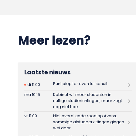
Meer lezen?
Laatste nieuws
Punt piept er even tussenuit
di 11:00
ma 10:15
Kabinet wil meer studenten in
nuttige studierichtingen, maar zegt
nog niet hoe
vr 11:00
Niet overal code rood op Avans:
sommige afstudeerzittingen gingen
wel door