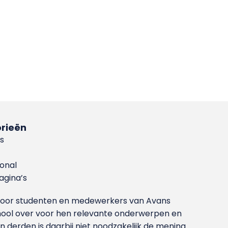
rieën
s
ional
gina’s
g voor studenten en medewerkers van Avans
ool over voor hen relevante onderwerpen en
derden is daarbij niet noodzakelijk de mening