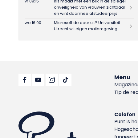
vr 09:15
Iris maakt met één blik in de spiegel
onveiligheid van vrouwen zichtbaar
en wint daarmee afstudeerprijs
wo 16:00
Microsoft de deur uit? Universiteit
Utrecht wil eigen mailomgeving
Menu
Magazine
Tip de re
Colofon
Punt is h
Hoge­sch
fungeert 