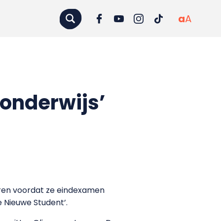
a
A
 onderwijs’
deren voordat ze eindexamen
 Nieuwe Student’.