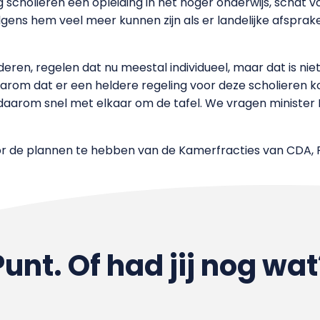
 scholieren een opleiding in het hoger onderwijs, schat v
lgens hem veel meer kunnen zijn als er landelijke afspra
tuderen, regelen dat nu meestal individueel, maar dat is ni
daarom dat er een heldere regeling voor deze scholieren k
arom snel met elkaar om de tafel. We vragen minister Pla
or de plannen te hebben van de Kamerfracties van CDA,
Punt. Of had jij nog wat