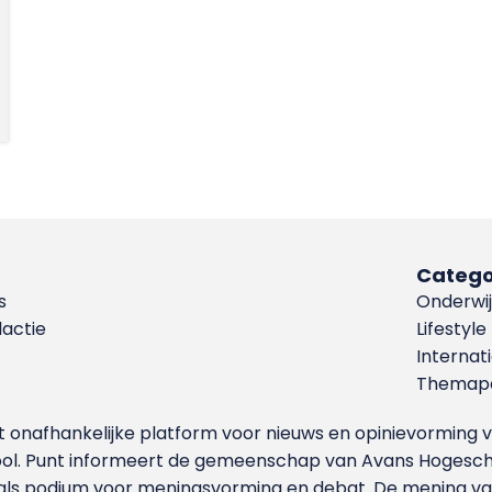
Catego
s
Onderwij
dactie
Lifestyle
Internat
Themapa
et onafhankelijke platform voor nieuws en opinievormin
ool. Punt informeert de gemeenschap van Avans Hogesch
als podium voor meningsvorming en debat. De mening van 