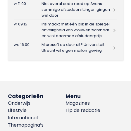
vr 11:00
Niet overal code rood op Avans:
sommige afstudeerzittingen gingen
wel door
vr 09:15
Iris maakt met één blik in de spiegel
onveiligheid van vrouwen zichtbaar
en wint daarmee afstudeerprijs
wo 16:00
Microsoft de deur uit? Universiteit
Utrecht wil eigen mailomgeving
Categorieën
Menu
Onderwijs
Magazines
Lifestyle
Tip de redactie
International
Themapagina’s