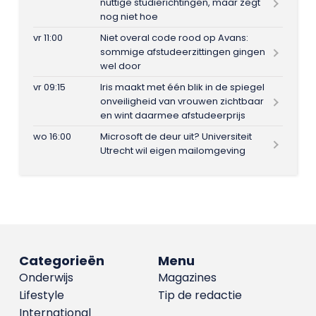
nuttige studierichtingen, maar zegt
nog niet hoe
vr 11:00
Niet overal code rood op Avans:
sommige afstudeerzittingen gingen
wel door
vr 09:15
Iris maakt met één blik in de spiegel
onveiligheid van vrouwen zichtbaar
en wint daarmee afstudeerprijs
wo 16:00
Microsoft de deur uit? Universiteit
Utrecht wil eigen mailomgeving
Categorieën
Menu
Onderwijs
Magazines
Lifestyle
Tip de redactie
International