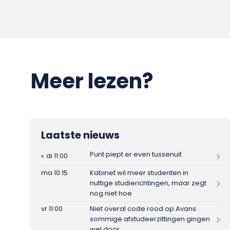
Meer lezen?
Laatste nieuws
Punt piept er even tussenuit
di 11:00
ma 10:15
Kabinet wil meer studenten in
nuttige studierichtingen, maar zegt
nog niet hoe
vr 11:00
Niet overal code rood op Avans:
sommige afstudeerzittingen gingen
wel door