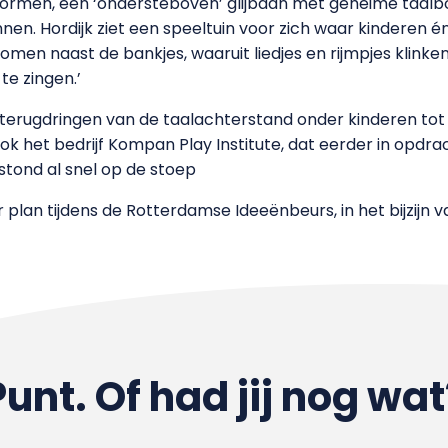
 vormen, een ‘ondersteboven’ glijbaan met geheime taa
en. Hordijk ziet een speeltuin voor zich waar kinderen é
men naast de bankjes, waaruit liedjes en rijmpjes klinke
te zingen.’
erugdringen van de taalachterstand onder kinderen tot p
ook het bedrijf Kompan Play Institute, dat eerder in opdr
 stond al snel op de stoep
plan tijdens de Rotterdamse Ideeënbeurs, in het bijzijn 
Punt. Of had jij nog wat