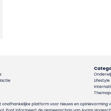
Catego
s
Onderwij
dactie
Lifestyle
Internat
Themapa
et onafhankelijke platform voor nieuws en opinievormin
ool. Punt informeert de gemeenschap van Avans Hogesch