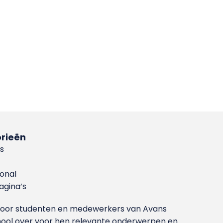
rieën
s
ional
gina’s
g voor studenten en medewerkers van Avans
ool over voor hen relevante onderwerpen en