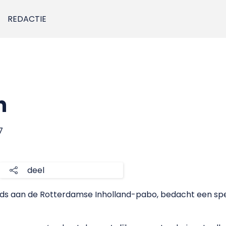
REDACTIE
n
7
deel
ds aan de Rotterdamse Inholland-pabo, bedacht een spe