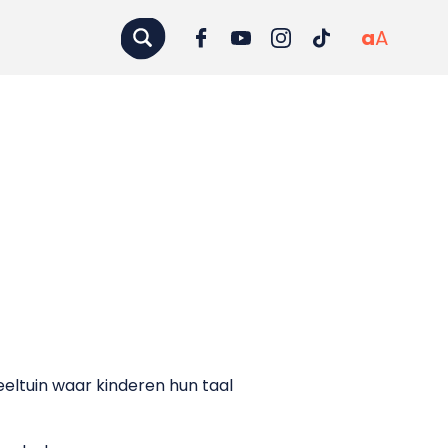
a
A
eltuin waar kinderen hun taal