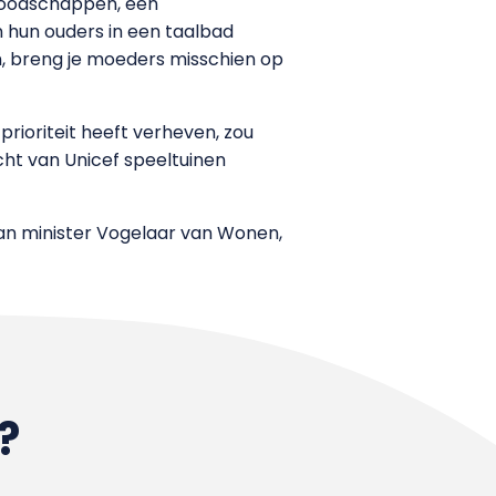
lboodschappen, een
n hun ouders in een taalbad
n, breng je moeders misschien op
rioriteit heeft verheven, zou
acht van Unicef speeltuinen
van minister Vogelaar van Wonen,
?