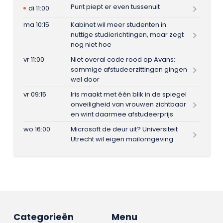
Punt piept er even tussenuit
di 11:00
ma 10:15
Kabinet wil meer studenten in
nuttige studierichtingen, maar zegt
nog niet hoe
vr 11:00
Niet overal code rood op Avans:
sommige afstudeerzittingen gingen
wel door
vr 09:15
Iris maakt met één blik in de spiegel
onveiligheid van vrouwen zichtbaar
en wint daarmee afstudeerprijs
wo 16:00
Microsoft de deur uit? Universiteit
Utrecht wil eigen mailomgeving
Categorieën
Menu