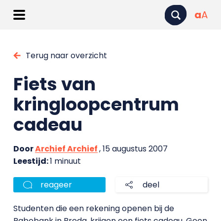
a
A
Terug naar overzicht
Fiets van
kringloopcentrum
cadeau
Door
Archief Archief
, 15 augustus 2007
Leestijd:
1 minuut
reageer
deel
Studenten die een rekening openen bij de
Rabobank in Breda, krijgen een fiets cadeau. Geen