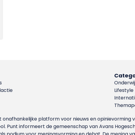
Catego
s
Onderwij
dactie
Lifestyle
Internat
Themapa
et onafhankelijke platform voor nieuws en opinievormin
ool. Punt informeert de gemeenschap van Avans Hogesch
als podium voor meningsvorming en debat. De mening van 