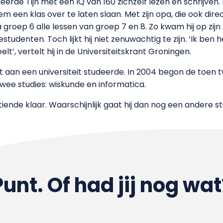
leerde Tijn met een IQ van 160 zichzelf lezen en schrijven. 
m een klas over te laten slaan. Met zijn opa, die ook dire
a groep 6 alle lessen van groep 7 en 8. Zo kwam hij op zi
studenten. Toch lijkt hij niet zenuwachtig te zijn. ‘Ik ben 
t’, vertelt hij in de Universiteitskrant Groningen.
oit aan een universiteit studeerde. In 2004 begon de toen 
wee studies: wiskunde en informatica.
chttiende klaar. Waarschijnlijk gaat hij dan nog een andere s
Punt. Of had jij nog wat