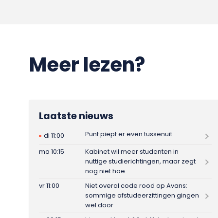
Meer lezen?
Laatste nieuws
Punt piept er even tussenuit
di 11:00
ma 10:15
Kabinet wil meer studenten in
nuttige studierichtingen, maar zegt
nog niet hoe
vr 11:00
Niet overal code rood op Avans:
sommige afstudeerzittingen gingen
wel door