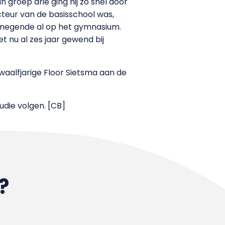
In groep drie ging hij zo snel door
cteur van de basisschool was,
jn negende al op het gymnasium.
het nu al zes jaar gewend bij
twaalfjarige Floor Sietsma aan de
tudie volgen. [CB]
?