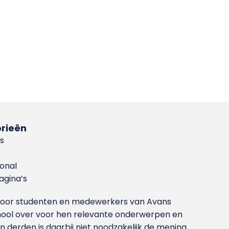
rieën
s
ional
gina’s
g voor studenten en medewerkers van Avans
ool over voor hen relevante onderwerpen en
derden is daarbij niet noodzakelijk de mening