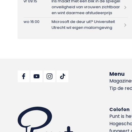
vr 09:15
Iris maakt met één blik in de spiegel
onveiligheid van vrouwen zichtbaar
en wint daarmee afstudeerprijs
wo 16:00
Microsoft de deur uit? Universiteit
Utrecht wil eigen mailomgeving
Menu
Magazine
Tip de re
Colofon
Punt is h
Hoge­sch
fungeert 