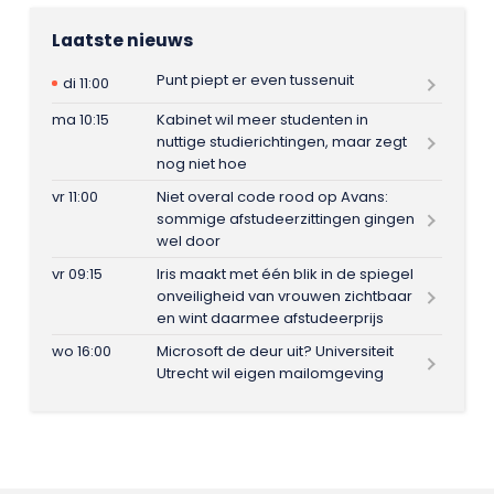
Laatste nieuws
Punt piept er even tussenuit
di 11:00
ma 10:15
Kabinet wil meer studenten in
nuttige studierichtingen, maar zegt
nog niet hoe
vr 11:00
Niet overal code rood op Avans:
sommige afstudeerzittingen gingen
wel door
vr 09:15
Iris maakt met één blik in de spiegel
onveiligheid van vrouwen zichtbaar
en wint daarmee afstudeerprijs
wo 16:00
Microsoft de deur uit? Universiteit
Utrecht wil eigen mailomgeving