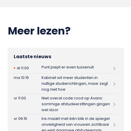
Meer lezen?
Laatste nieuws
Punt piept er even tussenuit
di 11:00
ma 10:15
Kabinet wil meer studenten in
nuttige studierichtingen, maar zegt
nog niet hoe
vr 11:00
Niet overal code rood op Avans:
sommige afstudeerzittingen gingen
wel door
vr 09:15
Iris maakt met één blik in de spiegel
onveiligheid van vrouwen zichtbaar
en wint daarmee afstudeerprijs