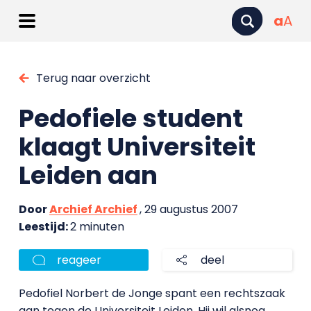
a
A
Terug naar overzicht
Pedofiele student
klaagt Universiteit
Leiden aan
Door
Archief Archief
, 29 augustus 2007
Leestijd:
2 minuten
reageer
deel
Pedofiel Norbert de Jonge spant een rechtszaak
aan tegen de Universiteit Leiden. Hij wil alsnog