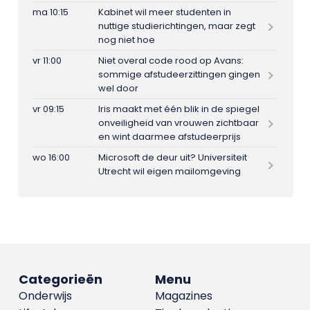
ma 10:15
Kabinet wil meer studenten in
nuttige studierichtingen, maar zegt
nog niet hoe
vr 11:00
Niet overal code rood op Avans:
sommige afstudeerzittingen gingen
wel door
vr 09:15
Iris maakt met één blik in de spiegel
onveiligheid van vrouwen zichtbaar
en wint daarmee afstudeerprijs
wo 16:00
Microsoft de deur uit? Universiteit
Utrecht wil eigen mailomgeving
Categorieën
Menu
Onderwijs
Magazines