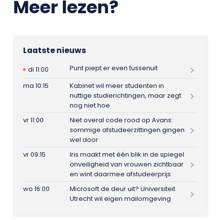
Meer lezen?
Laatste nieuws
Punt piept er even tussenuit
di 11:00
ma 10:15
Kabinet wil meer studenten in
nuttige studierichtingen, maar zegt
nog niet hoe
vr 11:00
Niet overal code rood op Avans:
sommige afstudeerzittingen gingen
wel door
vr 09:15
Iris maakt met één blik in de spiegel
onveiligheid van vrouwen zichtbaar
en wint daarmee afstudeerprijs
wo 16:00
Microsoft de deur uit? Universiteit
Utrecht wil eigen mailomgeving