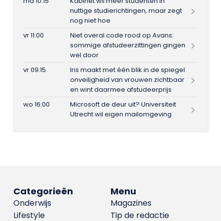
ma 10:15
Kabinet wil meer studenten in
nuttige studierichtingen, maar zegt
nog niet hoe
vr 11:00
Niet overal code rood op Avans:
sommige afstudeerzittingen gingen
wel door
vr 09:15
Iris maakt met één blik in de spiegel
onveiligheid van vrouwen zichtbaar
en wint daarmee afstudeerprijs
wo 16:00
Microsoft de deur uit? Universiteit
Utrecht wil eigen mailomgeving
Categorieën
Menu
Onderwijs
Magazines
Lifestyle
Tip de redactie