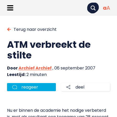
a
A
Terug naar overzicht
ATM verbreekt de
stilte
Door
Archief Archief
, 06 september 2007
Leestijd:
2 minuten
reageer
deel
Nu er binnen de academie het nodige verbeterd
is, met als resultaat een toename van 28 procent