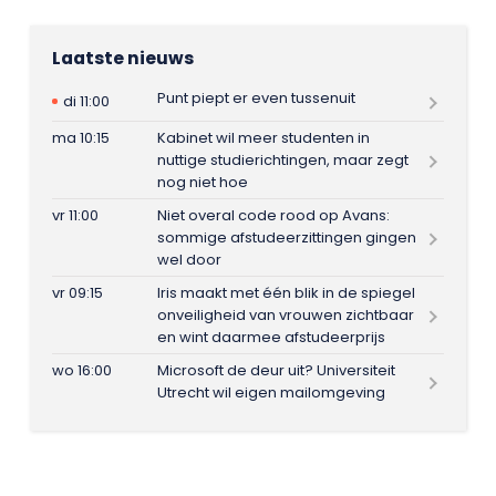
Laatste nieuws
Punt piept er even tussenuit
di 11:00
ma 10:15
Kabinet wil meer studenten in
nuttige studierichtingen, maar zegt
nog niet hoe
vr 11:00
Niet overal code rood op Avans:
sommige afstudeerzittingen gingen
wel door
vr 09:15
Iris maakt met één blik in de spiegel
onveiligheid van vrouwen zichtbaar
en wint daarmee afstudeerprijs
wo 16:00
Microsoft de deur uit? Universiteit
Utrecht wil eigen mailomgeving