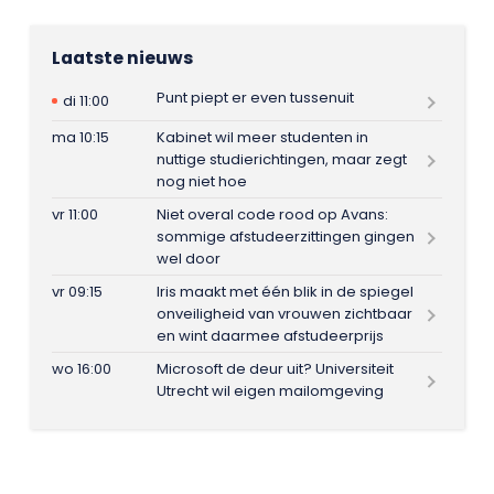
Laatste nieuws
Punt piept er even tussenuit
di 11:00
ma 10:15
Kabinet wil meer studenten in
nuttige studierichtingen, maar zegt
nog niet hoe
vr 11:00
Niet overal code rood op Avans:
sommige afstudeerzittingen gingen
wel door
vr 09:15
Iris maakt met één blik in de spiegel
onveiligheid van vrouwen zichtbaar
en wint daarmee afstudeerprijs
wo 16:00
Microsoft de deur uit? Universiteit
Utrecht wil eigen mailomgeving