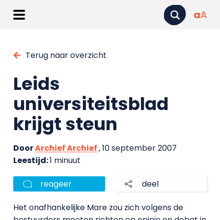
a
A
Terug naar overzicht
Leids
universiteitsblad
krijgt steun
Door
Archief Archief
, 10 september 2007
Leestijd:
1 minuut
reageer
deel
Het onafhankelijke Mare zou zich volgens de
bestuurders moeten richten op opinie en debat in