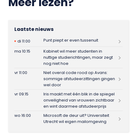
Meer lezen?
Laatste nieuws
Punt piept er even tussenuit
di 11:00
ma 10:15
Kabinet wil meer studenten in
nuttige studierichtingen, maar zegt
nog niet hoe
vr 11:00
Niet overal code rood op Avans:
sommige afstudeerzittingen gingen
wel door
vr 09:15
Iris maakt met één blik in de spiegel
onveiligheid van vrouwen zichtbaar
en wint daarmee afstudeerprijs
wo 16:00
Microsoft de deur uit? Universiteit
Utrecht wil eigen mailomgeving