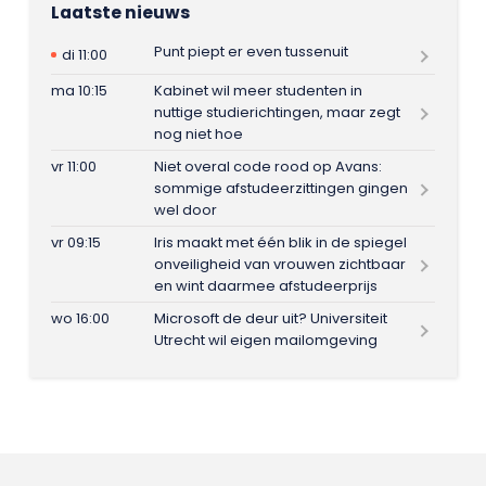
Laatste nieuws
Punt piept er even tussenuit
di 11:00
ma 10:15
Kabinet wil meer studenten in
nuttige studierichtingen, maar zegt
nog niet hoe
vr 11:00
Niet overal code rood op Avans:
sommige afstudeerzittingen gingen
wel door
vr 09:15
Iris maakt met één blik in de spiegel
onveiligheid van vrouwen zichtbaar
en wint daarmee afstudeerprijs
wo 16:00
Microsoft de deur uit? Universiteit
Utrecht wil eigen mailomgeving