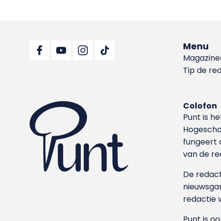
Menu
Magazine
Tip de re
Colofon
Punt is h
Hoge­sch
fungeert 
van de re
De redacti
nieuwsgar
redactie 
Punt is o