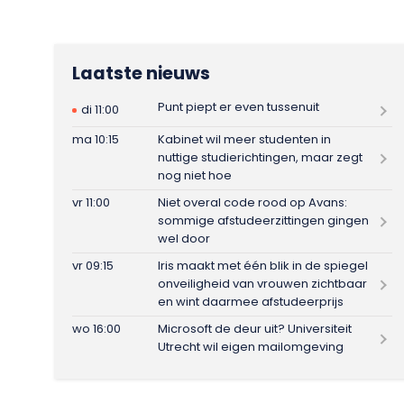
Laatste nieuws
Punt piept er even tussenuit
di 11:00
ma 10:15
Kabinet wil meer studenten in
nuttige studierichtingen, maar zegt
nog niet hoe
vr 11:00
Niet overal code rood op Avans:
sommige afstudeerzittingen gingen
wel door
vr 09:15
Iris maakt met één blik in de spiegel
onveiligheid van vrouwen zichtbaar
en wint daarmee afstudeerprijs
wo 16:00
Microsoft de deur uit? Universiteit
Utrecht wil eigen mailomgeving