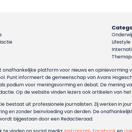
Catego
s
Onderwij
dactie
Lifestyle
Internat
Themapa
et onafhankelijke platform voor nieuws en opinievormin
ool. Punt informeert de gemeenschap van Avans Hogesch
als podium voor meningsvorming en debat. De mening van 
dactie. Op de website vinden lezers ook artikelen van he
e bestaat uit professionele journalisten. Zij werken in jour
ing en zonder beïnvloeding van derden. De onafhankelijk
wordt bijgestaan door een Redactieraad.
ok te vinden op social media:
Instragram
,
Facebook
en
Lin