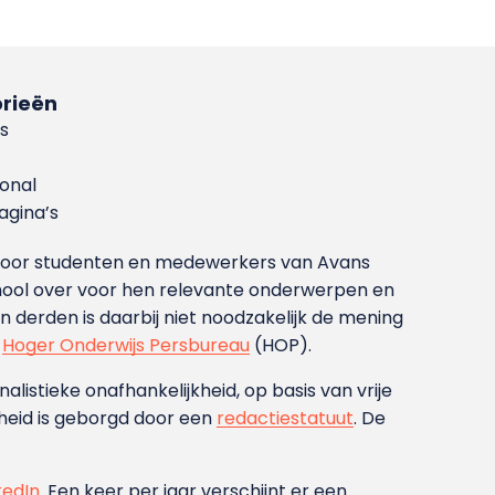
rieën
s
ional
gina’s
g voor studenten en medewerkers van Avans
ool over voor hen relevante onderwerpen en
derden is daarbij niet noodzakelijk de mening
t
Hoger Onderwijs Persbureau
(HOP).
nalistieke onafhankelijkheid, op basis van vrije
heid is geborgd door een
redactiestatuut
. De
kedIn
. Een keer per jaar verschijnt er een