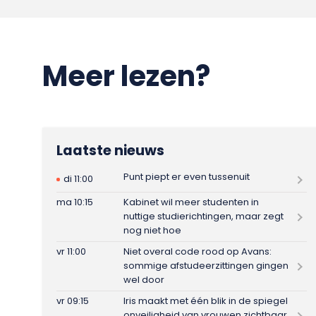
Meer lezen?
Laatste nieuws
Punt piept er even tussenuit
di 11:00
ma 10:15
Kabinet wil meer studenten in
nuttige studierichtingen, maar zegt
nog niet hoe
vr 11:00
Niet overal code rood op Avans:
sommige afstudeerzittingen gingen
wel door
vr 09:15
Iris maakt met één blik in de spiegel
onveiligheid van vrouwen zichtbaar