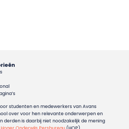
rieën
s
ional
gina’s
g voor studenten en medewerkers van Avans
ool over voor hen relevante onderwerpen en
derden is daarbij niet noodzakelijk de mening
t
Hoger Onderwijs Persbureau
(HOP).