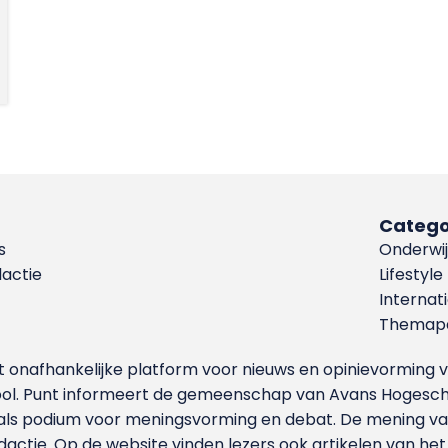
Catego
s
Onderwij
dactie
Lifestyle
Internat
Themapa
et onafhankelijke platform voor nieuws en opinievormin
ool. Punt informeert de gemeenschap van Avans Hogesch
als podium voor meningsvorming en debat. De mening van 
dactie. Op de website vinden lezers ook artikelen van he