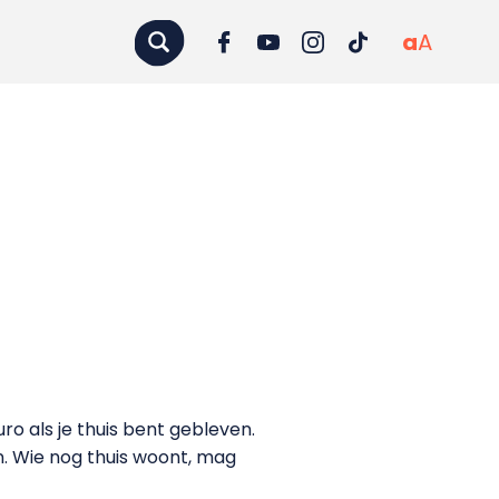
a
A
o als je thuis bent gebleven.
n. Wie nog thuis woont, mag