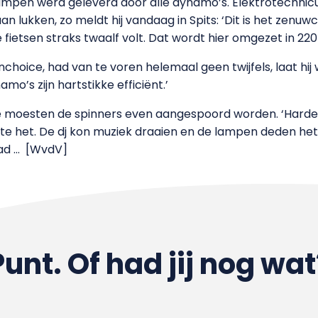
lampen werd geleverd door alle dynamo’s.
Elektrotechnic
an lukken, zo meldt hij vandaag in Spits: ‘Dit is het zen
 fietsen straks twaalf volt. Dat wordt hier omgezet in 220 
choice, had van te voren helemaal geen twijfels, laat hij 
o’s zijn hartstikke efficiënt.’
toe moesten de spinners even aangespoord worden. ‘Harder
kte het. De dj kon muziek draaien en de lampen deden het
ad …
[WvdV]
Punt. Of had jij nog wat