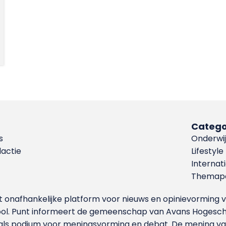
Catego
s
Onderwij
dactie
Lifestyle
Internat
Themapa
et onafhankelijke platform voor nieuws en opinievormin
ool. Punt informeert de gemeenschap van Avans Hogesch
als podium voor meningsvorming en debat. De mening van 