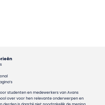
rieën
s
ional
gina’s
g voor studenten en medewerkers van Avans
ool over voor hen relevante onderwerpen en
derden is daarbij niet noodzakelijk de mening