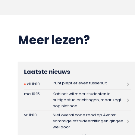
Meer lezen?
Laatste nieuws
Punt piept er even tussenuit
di 11:00
ma 10:15
Kabinet wil meer studenten in
nuttige studierichtingen, maar zegt
nog niet hoe
vr 11:00
Niet overal code rood op Avans:
sommige afstudeerzittingen gingen
wel door