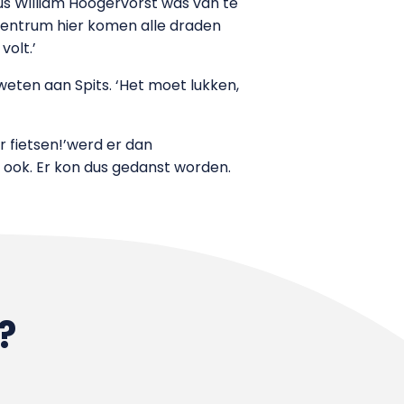
us William Hoogervorst was van te
uwcentrum hier komen alle draden
volt.’
weten aan Spits. ‘Het moet lukken,
 fietsen!’werd er dan
 ook. Er kon dus gedanst worden.
?