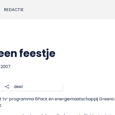
REDACTIE
een feestje
r 2007
deel
n het tv-programma 6Pack en energiemaatschappij Green
t.