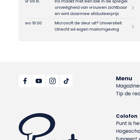
vr 09:15
Iris maakt met één blik in de spiegel
onveiligheid van vrouwen zichtbaar
en wint daarmee afstudeerprijs
wo 16:00
Microsoft de deur uit? Universiteit
Utrecht wil eigen mailomgeving
Menu
Magazine
Tip de re
Colofon
Punt is h
Hoge­sch
fungeert 