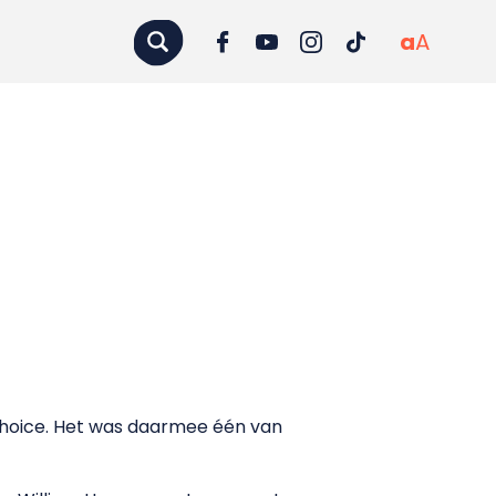
a
A
choice. Het was daarmee één van