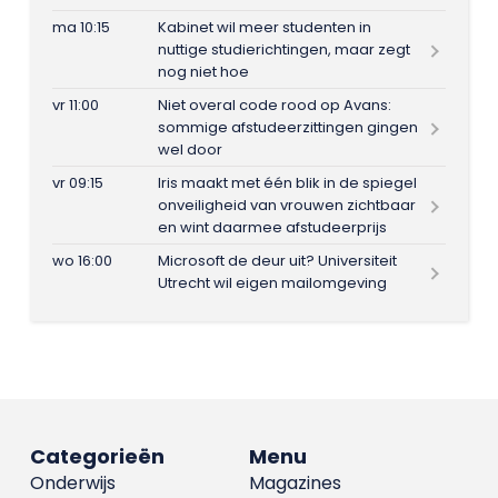
ma 10:15
Kabinet wil meer studenten in
nuttige studierichtingen, maar zegt
nog niet hoe
vr 11:00
Niet overal code rood op Avans:
sommige afstudeerzittingen gingen
wel door
vr 09:15
Iris maakt met één blik in de spiegel
onveiligheid van vrouwen zichtbaar
en wint daarmee afstudeerprijs
wo 16:00
Microsoft de deur uit? Universiteit
Utrecht wil eigen mailomgeving
Categorieën
Menu
Onderwijs
Magazines