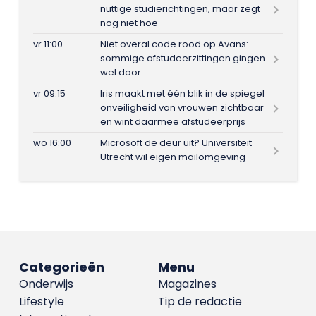
nuttige studierichtingen, maar zegt
nog niet hoe
vr 11:00
Niet overal code rood op Avans:
sommige afstudeerzittingen gingen
wel door
vr 09:15
Iris maakt met één blik in de spiegel
onveiligheid van vrouwen zichtbaar
en wint daarmee afstudeerprijs
wo 16:00
Microsoft de deur uit? Universiteit
Utrecht wil eigen mailomgeving
Categorieën
Menu
Onderwijs
Magazines
Lifestyle
Tip de redactie