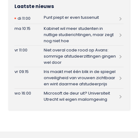
Laatste nieuws
Punt piept er even tussenuit
di 11:00
ma 10:15
Kabinet wil meer studenten in
nuttige studierichtingen, maar zegt
nog niet hoe
vr 11:00
Niet overal code rood op Avans:
sommige afstudeerzittingen gingen
wel door
vr 09:15
Iris maakt met één blik in de spiegel
onveiligheid van vrouwen zichtbaar
en wint daarmee afstudeerprijs
wo 16:00
Microsoft de deur uit? Universiteit
Utrecht wil eigen mailomgeving