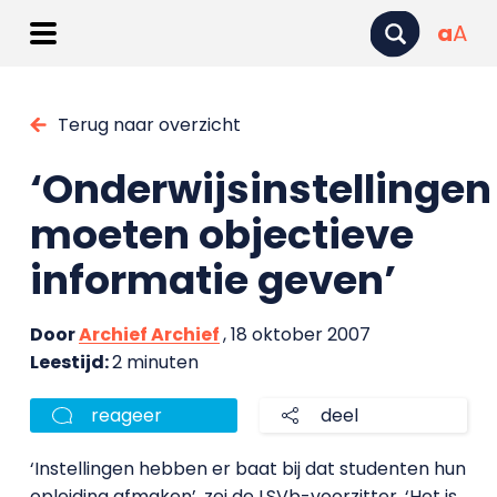
a
A
Terug naar overzicht
‘Onderwijsinstellingen
moeten objectieve
informatie geven’
Door
Archief Archief
, 18 oktober 2007
Leestijd:
2 minuten
reageer
deel
‘Instellingen hebben er baat bij dat studenten hun
opleiding afmaken’, zei de LSVb-voorzitter. ‘Het is