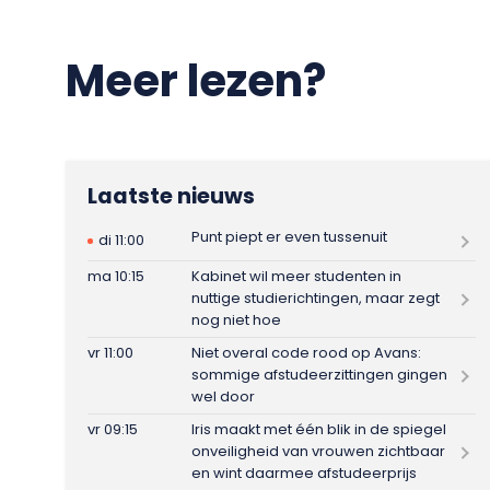
Meer lezen?
Laatste nieuws
Punt piept er even tussenuit
di 11:00
ma 10:15
Kabinet wil meer studenten in
nuttige studierichtingen, maar zegt
nog niet hoe
vr 11:00
Niet overal code rood op Avans:
sommige afstudeerzittingen gingen
wel door
vr 09:15
Iris maakt met één blik in de spiegel
onveiligheid van vrouwen zichtbaar
en wint daarmee afstudeerprijs