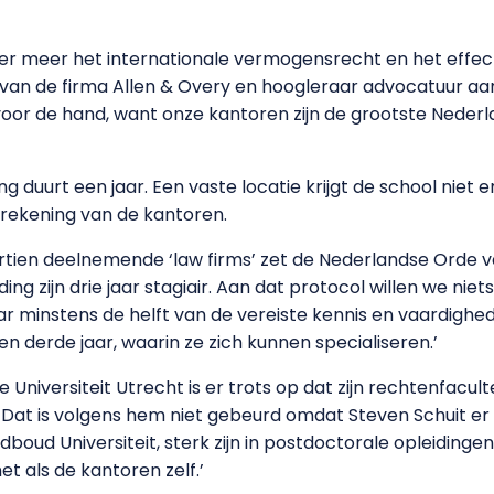
der meer het internationale vermogensrecht en het effect
 van de firma Allen & Overy en hoogleraar advocatuur aan 
t voor de hand, want onze kantoren zijn de grootste Neder
ng duurt een jaar. Een vaste locatie krijgt de school niet 
 rekening van de kantoren.
ertien deelnemende ‘law firms’ zet de Nederlandse Orde v
ing zijn drie jaar stagiair. Aan dat protocol willen we niet
aar minstens de helft van de vereiste kennis en vaardighe
en derde jaar, waarin ze zich kunnen specialiseren.’
Universiteit Utrecht is er trots op dat zijn rechtenfacul
at is volgens hem niet gebeurd omdat Steven Schuit er ho
boud Universiteit, sterk zijn in postdoctorale opleidinge
et als de kantoren zelf.’