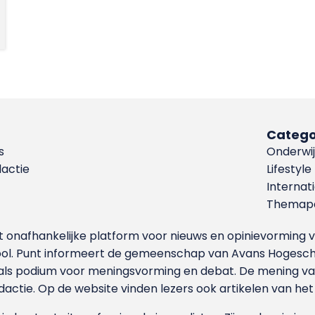
Catego
s
Onderwij
dactie
Lifestyle
Internat
Themapa
et onafhankelijke platform voor nieuws en opinievormin
ool. Punt informeert de gemeenschap van Avans Hogesch
als podium voor meningsvorming en debat. De mening van 
dactie. Op de website vinden lezers ook artikelen van he