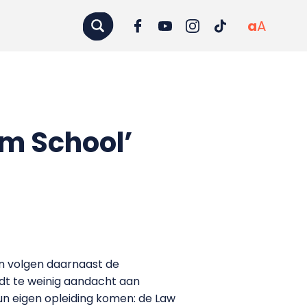
a
A
m School’
en volgen daarnaast de
t te weinig aandacht aan
n eigen opleiding komen: de Law