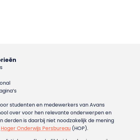
rieën
s
ional
gina’s
g voor studenten en medewerkers van Avans
ool over voor hen relevante onderwerpen en
derden is daarbij niet noodzakelijk de mening
t
Hoger Onderwijs Persbureau
(HOP).