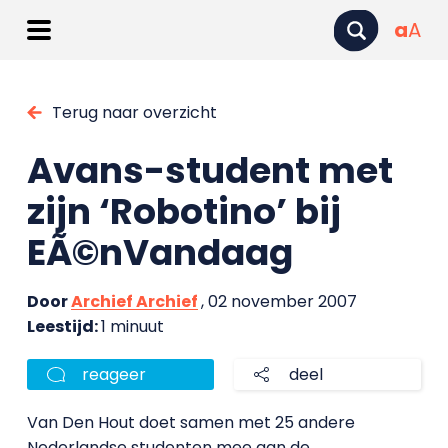
a
A
Terug naar overzicht
Avans-student met
zijn ‘Robotino’ bij
EÃ©nVandaag
Door
Archief Archief
, 02 november 2007
Leestijd:
1 minuut
reageer
deel
Van Den Hout doet samen met 25 andere
Nederlandse studenten mee aan de