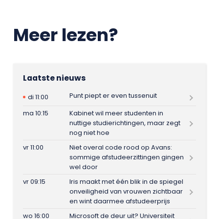
Meer lezen?
Laatste nieuws
Punt piept er even tussenuit
di 11:00
ma 10:15
Kabinet wil meer studenten in
nuttige studierichtingen, maar zegt
nog niet hoe
vr 11:00
Niet overal code rood op Avans:
sommige afstudeerzittingen gingen
wel door
vr 09:15
Iris maakt met één blik in de spiegel
onveiligheid van vrouwen zichtbaar
en wint daarmee afstudeerprijs
wo 16:00
Microsoft de deur uit? Universiteit