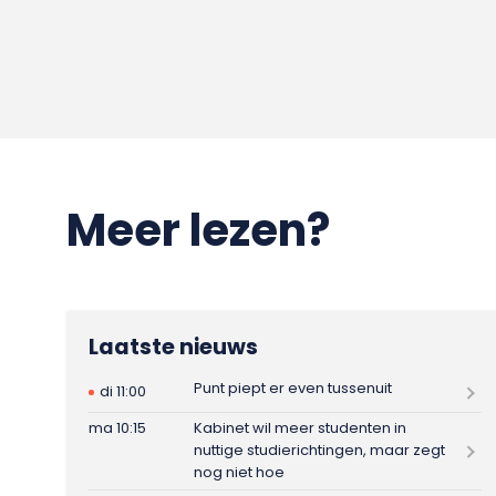
Meer lezen?
Laatste nieuws
Punt piept er even tussenuit
di 11:00
ma 10:15
Kabinet wil meer studenten in
nuttige studierichtingen, maar zegt
nog niet hoe