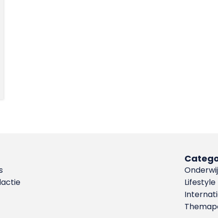
Catego
s
Onderwij
dactie
Lifestyle
Internat
Themapa