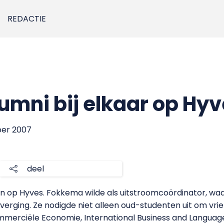
REDACTIE
umni bij elkaar op Hy
ber 2007
deel
n op Hyves. Fokkema wilde als uitstroomcoördinator, waa
erging. Ze nodigde niet alleen oud-studenten uit om vri
merciële Economie, International Business and Language