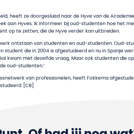
meld, heeft ze doorgesluisd naar de Hyve van de Academie
eek aan Hyves. Ik informeer bij oud-studenten hoe het me
dent op te zetten, die de Hyve verder kan uitbreiden.
etwerk ontstaan van studenten en oud-studenten. Oud-stu
 student die in 2004 is afgestudeerd en nu in Spanje werk
réal kwam met dezelfde vraag. Maar ook studenten die op
 de oud-studenten.’
nessnetwerk van professionelen, heeft Fokkema afgestud
estudeerd. [CB]
Punt. Of had jij nog wat