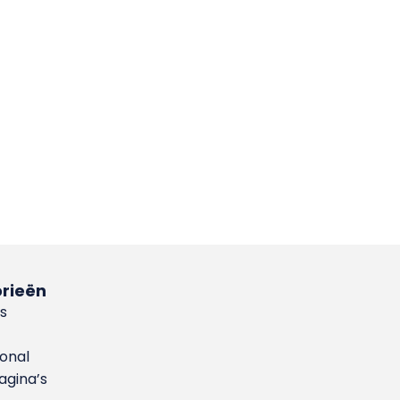
rieën
s
ional
gina’s