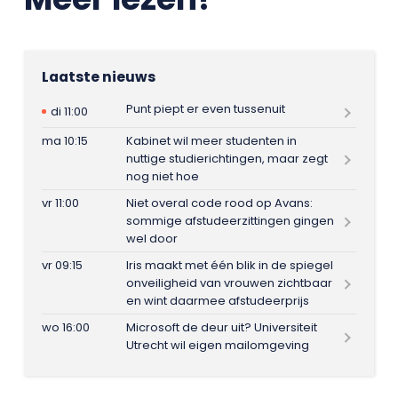
Laatste nieuws
Punt piept er even tussenuit
di 11:00
ma 10:15
Kabinet wil meer studenten in
nuttige studierichtingen, maar zegt
nog niet hoe
vr 11:00
Niet overal code rood op Avans:
sommige afstudeerzittingen gingen
wel door
vr 09:15
Iris maakt met één blik in de spiegel
onveiligheid van vrouwen zichtbaar
en wint daarmee afstudeerprijs
wo 16:00
Microsoft de deur uit? Universiteit
Utrecht wil eigen mailomgeving