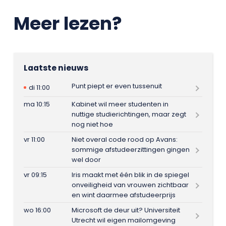
Meer lezen?
Laatste nieuws
Punt piept er even tussenuit
di 11:00
ma 10:15
Kabinet wil meer studenten in
nuttige studierichtingen, maar zegt
nog niet hoe
vr 11:00
Niet overal code rood op Avans:
sommige afstudeerzittingen gingen
wel door
vr 09:15
Iris maakt met één blik in de spiegel
onveiligheid van vrouwen zichtbaar
en wint daarmee afstudeerprijs
wo 16:00
Microsoft de deur uit? Universiteit
Utrecht wil eigen mailomgeving