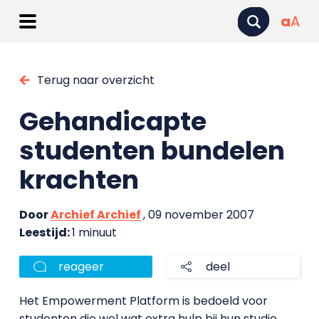
a
A
Terug naar overzicht
Gehandicapte
studenten bundelen
krachten
Door
Archief Archief
, 09 november 2007
Leestijd:
1 minuut
reageer
deel
Het Empowerment Platform is bedoeld voor
studenten die wel wat extra hulp bij hun studie