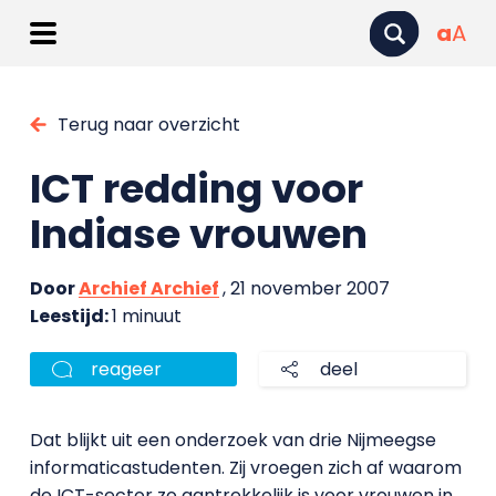
a
A
Terug naar overzicht
ICT redding voor
Indiase vrouwen
Door
Archief Archief
, 21 november 2007
Leestijd:
1 minuut
reageer
deel
Dat blijkt uit een onderzoek van drie Nijmeegse
informaticastudenten. Zij vroegen zich af waarom
de ICT-sector zo aantrekkelijk is voor vrouwen in