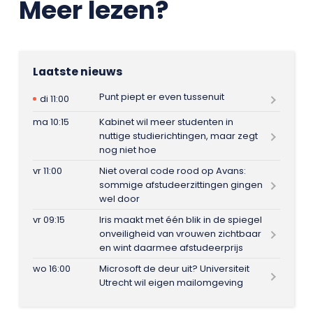
Meer lezen?
Laatste nieuws
Punt piept er even tussenuit
di 11:00
ma 10:15
Kabinet wil meer studenten in
nuttige studierichtingen, maar zegt
nog niet hoe
vr 11:00
Niet overal code rood op Avans:
sommige afstudeerzittingen gingen
wel door
vr 09:15
Iris maakt met één blik in de spiegel
onveiligheid van vrouwen zichtbaar
en wint daarmee afstudeerprijs
wo 16:00
Microsoft de deur uit? Universiteit
Utrecht wil eigen mailomgeving