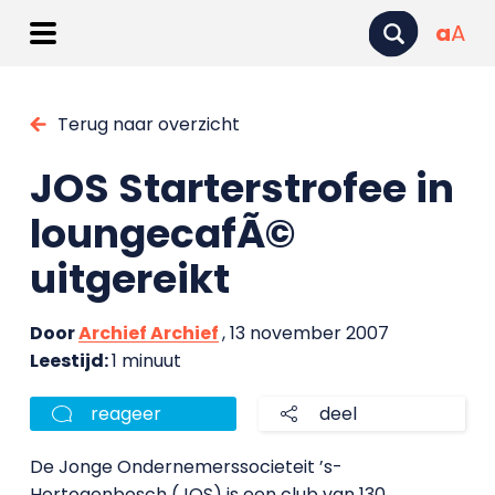
a
A
Terug naar overzicht
JOS Starterstrofee in
loungecafÃ©
uitgereikt
Door
Archief Archief
, 13 november 2007
Leestijd:
1 minuut
reageer
deel
De Jonge Ondernemerssocieteit ’s-
Hertogenbosch (JOS) is een club van 130