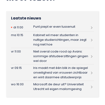
Laatste nieuws
Punt piept er even tussenuit
di 11:00
ma 10:15
Kabinet wil meer studenten in
nuttige studierichtingen, maar zegt
nog niet hoe
vr 11:00
Niet overal code rood op Avans:
sommige afstudeerzittingen gingen
wel door
vr 09:15
Iris maakt met één blik in de spiegel
onveiligheid van vrouwen zichtbaar
en wint daarmee afstudeerprijs
wo 16:00
Microsoft de deur uit? Universiteit
Utrecht wil eigen mailomgeving