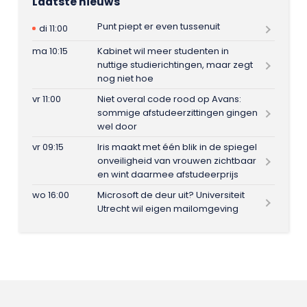
Laatste nieuws
Punt piept er even tussenuit
di 11:00
ma 10:15
Kabinet wil meer studenten in
nuttige studierichtingen, maar zegt
nog niet hoe
vr 11:00
Niet overal code rood op Avans:
sommige afstudeerzittingen gingen
wel door
vr 09:15
Iris maakt met één blik in de spiegel
onveiligheid van vrouwen zichtbaar
en wint daarmee afstudeerprijs
wo 16:00
Microsoft de deur uit? Universiteit
Utrecht wil eigen mailomgeving