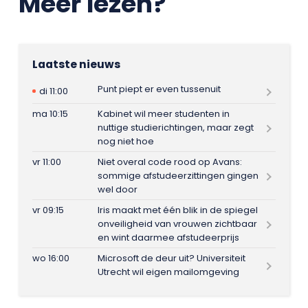
Meer lezen?
Laatste nieuws
Punt piept er even tussenuit
di 11:00
ma 10:15
Kabinet wil meer studenten in
nuttige studierichtingen, maar zegt
nog niet hoe
vr 11:00
Niet overal code rood op Avans:
sommige afstudeerzittingen gingen
wel door
vr 09:15
Iris maakt met één blik in de spiegel
onveiligheid van vrouwen zichtbaar
en wint daarmee afstudeerprijs
wo 16:00
Microsoft de deur uit? Universiteit
Utrecht wil eigen mailomgeving