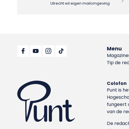
Utrecht wil eigen mailomgeving
Menu
Magazine
Tip de re
Colofon
Punt is h
Hoge­sch
fungeert 
van de re
De redacti