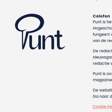
Colofon
Punt is h
Hoge­sch
fungeert 
van de re
De redacti
nieuwsgar
redactie 
Punt is o
magazine
De websit
Ga naar 
Cookie in