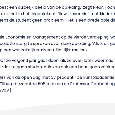
 best een duidelijk beeld van de opleiding,’ zegt Fleur. To
uk is het in het inlooplokaal. ‘Ik wil liever niet met kinde
olgens de student geen probleem. ‘Het is een brede opleidin
mie Economie en Management op de vierde verdieping, w
id. Ze is erg te spreken over deze opleiding. ‘Als ik dit g
en wat zakelijker niveau. Dat lijkt me leuk.’
at ze volgend jaar gaat doen, als ze even later weer naar
 verder te gaan studeren. Ik kan ook een baan gaan zoeken
kers van de open dag met 37 procent. De kunstacademie 
. In Tilburg bezochten 506 mensen de Professor Cobbenh
WvdV]