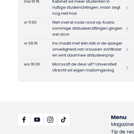
ma 10:15
Kabinet wil meer studenten in
nuttige studierichtingen, maar zegt
nog niet hoe
vr 11:00
Niet overal code rood op Avans:
sommige afstudeerzittingen gingen
wel door
vr 09:15
Iris maakt met één blik in de spiegel
onveiligheid van vrouwen zichtbaar
en wint daarmee afstudeerprijs
wo 16:00
Microsoft de deur uit? Universiteit
Utrecht wil eigen mailomgeving
Menu
Magazine
Tip de re