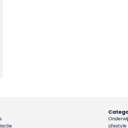
Catego
s
Onderwij
dactie
Lifestyle