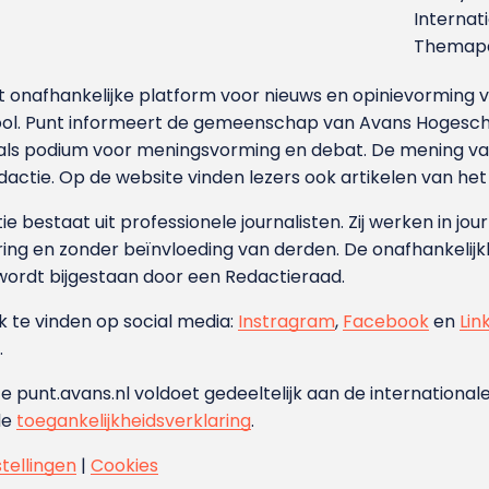
Internat
Themapa
et onafhankelijke platform voor nieuws en opinievormin
ool. Punt informeert de gemeenschap van Avans Hogesch
als podium voor meningsvorming en debat. De mening van 
dactie. Op de website vinden lezers ook artikelen van he
e bestaat uit professionele journalisten. Zij werken in jour
ing en zonder beïnvloeding van derden. De onafhankelijk
wordt bijgestaan door een Redactieraad.
ok te vinden op social media:
Instragram
,
Facebook
en
Lin
.
e punt.avans.nl voldoet gedeeltelijk aan de internationale
de
toegankelijkheidsverklaring
.
stellingen
|
Cookies