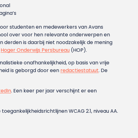
ional
gina’s
g voor studenten en medewerkers van Avans
ool over voor hen relevante onderwerpen en
derden is daarbij niet noodzakelijk de mening
t
Hoger Onderwijs Persbureau
(HOP).
nalistieke onafhankelijkheid, op basis van vrije
heid is geborgd door een
redactiestatuut
. De
kedIn
. Een keer per jaar verschijnt er een
 toegankelijkheidsrichtlijnen WCAG 2.1, niveau AA.