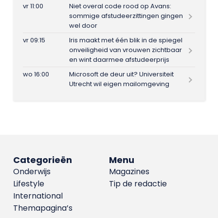
vr 11:00
Niet overal code rood op Avans:
sommige afstudeerzittingen gingen
wel door
vr 09:15
Iris maakt met één blik in de spiegel
onveiligheid van vrouwen zichtbaar
en wint daarmee afstudeerprijs
wo 16:00
Microsoft de deur uit? Universiteit
Utrecht wil eigen mailomgeving
Categorieën
Menu
Onderwijs
Magazines
Lifestyle
Tip de redactie
International
Themapagina’s