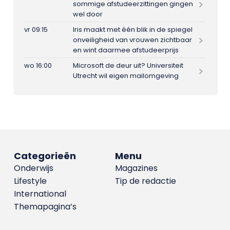
sommige afstudeerzittingen gingen
wel door
vr 09:15
Iris maakt met één blik in de spiegel
onveiligheid van vrouwen zichtbaar
en wint daarmee afstudeerprijs
wo 16:00
Microsoft de deur uit? Universiteit
Utrecht wil eigen mailomgeving
Categorieën
Menu
Onderwijs
Magazines
Lifestyle
Tip de redactie
International
Themapagina’s