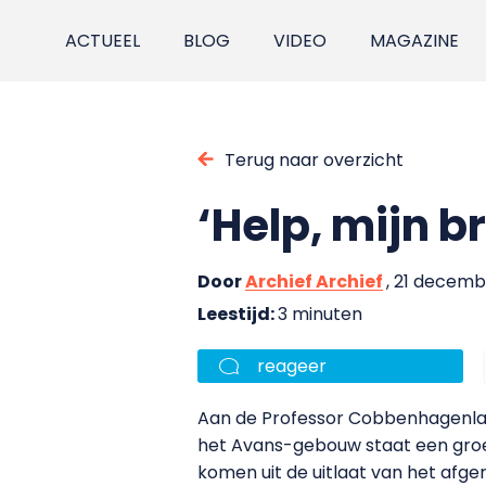
ACTUEEL
BLOG
VIDEO
MAGAZINE
Terug naar overzicht
‘Help, mijn 
Door
Archief Archief
, 21 decem
Leestijd:
3 minuten
reageer
Aan de Professor Cobbenhagenlaan
het Avans-gebouw staat een groe
komen uit de uitlaat van het afger