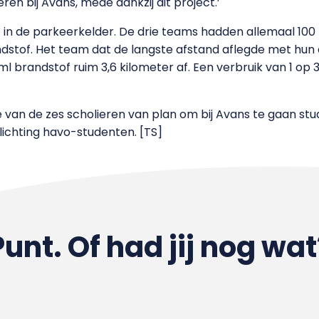
n bij Avans, mede dankzij dit project.’
 in de parkeerkelder. De drie teams hadden allemaal 100 
tof. Het team dat de langste afstand aflegde met hun al
 brandstof ruim 3,6 kilometer af. Een verbruik van 1 op 36
e van de zes scholieren van plan om bij Avans te gaan stu
lichting havo-studenten. [TS]
Punt. Of had jij nog wat