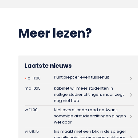
Meer lezen?
Laatste nieuws
Punt piept er even tussenuit
di 11:00
ma 10:15
Kabinet wil meer studenten in
nuttige studierichtingen, maar zegt
nog niet hoe
vr 11:00
Niet overal code rood op Avans:
sommige afstudeerzittingen gingen
wel door
vr 09:15
Iris maakt met één blik in de spiegel
onveiligheid van vrouwen zichtbaar