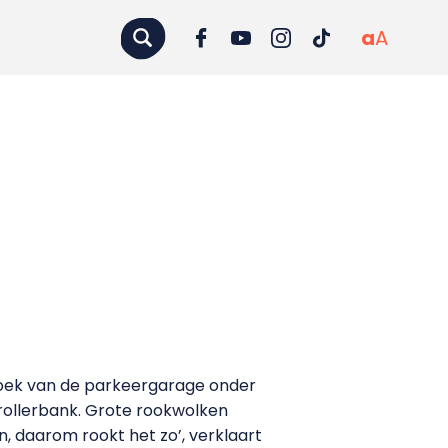
a
A
thoek van de parkeergarage onder
rollerbank. Grote rookwolken
n, daarom rookt het zo’, verklaart