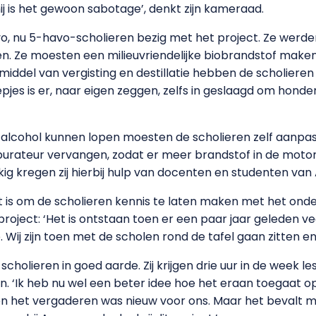
ij is het gewoon sabotage’, denkt zijn kameraad.
havo, nu 5-havo-scholieren bezig met het project. Ze werde
n. Ze moesten een milieuvriendelijke biobrandstof maken
 middel van vergisting en destillatie hebben de scholier
epjes is er, naar eigen zeggen, zelfs in geslaagd om hond
 alcohol kunnen lopen moesten de scholieren zelf aanpa
rburateur vervangen, zodat er meer brandstof in de mot
ig kregen zij hierbij hulp van docenten en studenten van
 is om de scholieren kennis te laten maken met het onder
oject: ‘Het is ontstaan toen er een paar jaar geleden v
 Wij zijn toen met de scholen rond de tafel gaan zitten en 
 scholieren in goed aarde. Zij krijgen drie uur in de week 
omen. ‘Ik heb nu wel een beter idee hoe het eraan toegaat o
en het vergaderen was nieuw voor ons. Maar het bevalt me