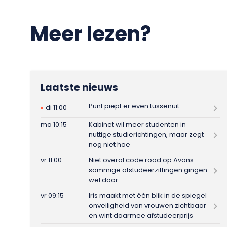
Meer lezen?
Laatste nieuws
Punt piept er even tussenuit
di 11:00
ma 10:15
Kabinet wil meer studenten in
nuttige studierichtingen, maar zegt
nog niet hoe
vr 11:00
Niet overal code rood op Avans:
sommige afstudeerzittingen gingen
wel door
vr 09:15
Iris maakt met één blik in de spiegel
onveiligheid van vrouwen zichtbaar
en wint daarmee afstudeerprijs