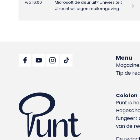
wo 16:00
Microsoft de deur uit? Universiteit
Utrecht wil eigen mailomgeving
Menu
Magazine
Tip de re
Colofon
Punt is h
Hoge­sch
fungeert 
van de re
De redacti