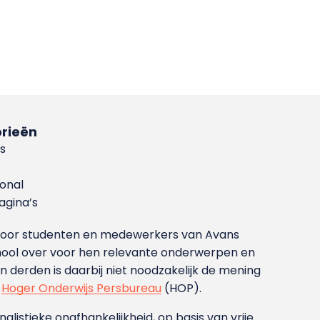
rieën
s
ional
gina’s
g voor studenten en medewerkers van Avans
ool over voor hen relevante onderwerpen en
derden is daarbij niet noodzakelijk de mening
t
Hoger Onderwijs Persbureau
(HOP).
nalistieke onafhankelijkheid, op basis van vrije