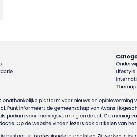
Catego
s
Onderwij
dactie
Lifestyle
Internat
Themapa
et onafhankelijke platform voor nieuws en opinievormin
ool. Punt informeert de gemeenschap van Avans Hogesch
als podium voor meningsvorming en debat. De mening van 
dactie. Op de website vinden lezers ook artikelen van he
e bestaat uit professionele journalisten. Zij werken in jour