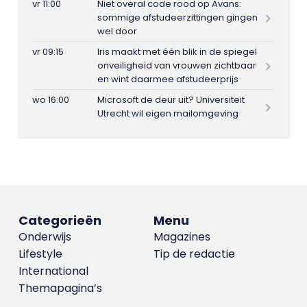
vr 11:00
Niet overal code rood op Avans:
sommige afstudeerzittingen gingen
wel door
vr 09:15
Iris maakt met één blik in de spiegel
onveiligheid van vrouwen zichtbaar
en wint daarmee afstudeerprijs
wo 16:00
Microsoft de deur uit? Universiteit
Utrecht wil eigen mailomgeving
Categorieën
Menu
Onderwijs
Magazines
Lifestyle
Tip de redactie
International
Themapagina’s