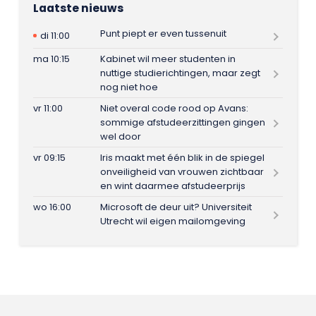
Laatste nieuws
Punt piept er even tussenuit
di 11:00
ma 10:15
Kabinet wil meer studenten in
nuttige studierichtingen, maar zegt
nog niet hoe
vr 11:00
Niet overal code rood op Avans:
sommige afstudeerzittingen gingen
wel door
vr 09:15
Iris maakt met één blik in de spiegel
onveiligheid van vrouwen zichtbaar
en wint daarmee afstudeerprijs
wo 16:00
Microsoft de deur uit? Universiteit
Utrecht wil eigen mailomgeving